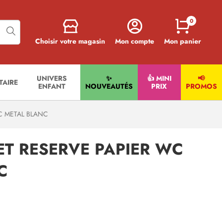
0
Choisir votre magasin
Mon compte
Mon panier
UNIVERS
✨
👍 MINI
📢
ITAIRE
ENFANT
NOUVEAUTÉS
PRIX
PROMOS
C METAL BLANC
ET RESERVE PAPIER WC
C