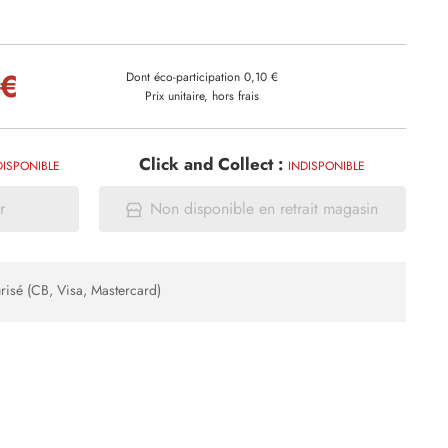
 €
Dont éco-participation 0,10 €
Prix unitaire, hors frais
Click and Collect :
DISPONIBLE
INDISPONIBLE
r
Non disponible en retrait magasin
risé (CB, Visa, Mastercard)