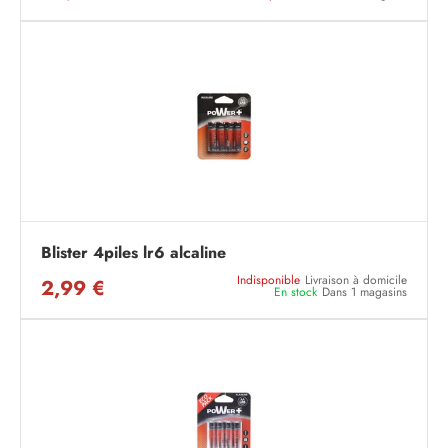
Blister 4piles lr6 alcaline
Indisponible
Livraison à domicile
2,99 €
En stock
Dans 1 magasins