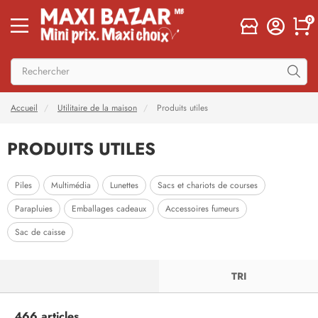
0
Accueil
Utilitaire de la maison
Produits utiles
PRODUITS UTILES
Piles
Multimédia
Lunettes
Sacs et chariots de courses
Parapluies
Emballages cadeaux
Accessoires fumeurs
Sac de caisse
FILTRER
TRI
466 articles