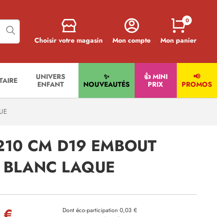
0
Choisir votre magasin
Mon compte
Mon panier
UNIVERS
✨
👍 MINI
📢
ITAIRE
ENFANT
NOUVEAUTÉS
PRIX
PROMOS
QUE
 210 CM D19 EMBOUT
E BLANC LAQUE
 €
Dont éco-participation 0,03 €