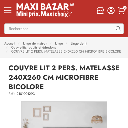
0
Accueil
Linge de maison
Linge
Linge de lit
Couvre-lits, boutis et édredons
COUVRE LIT 2 PERS. MATELASSE 240X260 CM MICROFIBRE BICOLORE
COUVRE LIT 2 PERS. MATELASSE
240X260 CM MICROFIBRE
BICOLORE
Ref : 2101001293