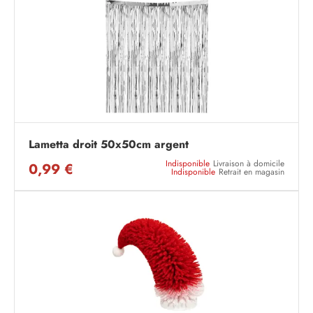
Lametta droit 50x50cm argent
Indisponible
Livraison à domicile
0,99 €
Indisponible
Retrait en magasin