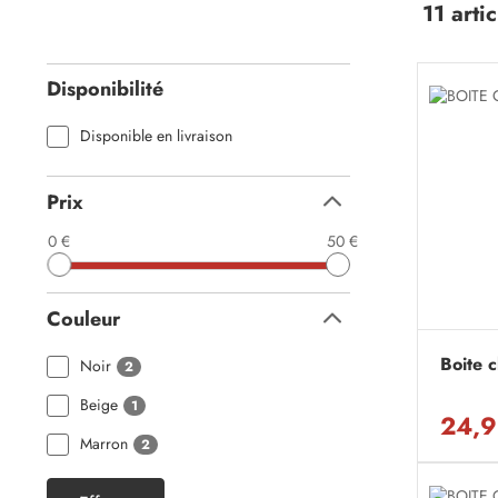
11 artic
Disponibilité
Disponible en livraison
Prix
Replier
0 €
50 €
Couleur
Replier
Boite 
Noir
2
Beige
1
24,9
Marron
2