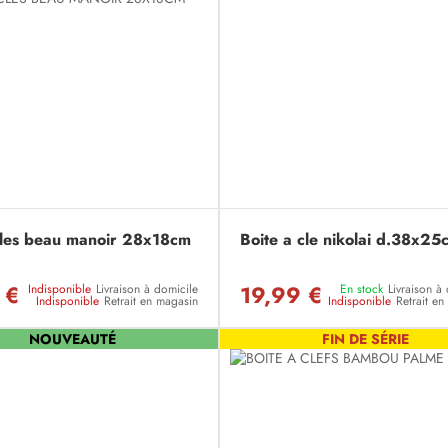
cles beau manoir 28x18cm
Boite a cle nikolai d.38x25
 €
19,99 €
Indisponible
Livraison à domicile
En stock
Livraison à
Indisponible
Retrait en magasin
Indisponible
Retrait e
NOUVEAUTÉ
FIN DE SÉRIE