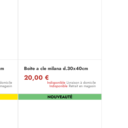
cm
Boite a cle milana d.30x40cm
20,00 €
 domicile
Indisponible
Livraison à domicile
n magasin
Indisponible
Retrait en magasin
NOUVEAUTÉ