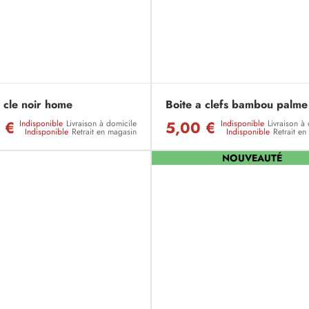
 cle noir home
Boite a clefs bambou palme
 €
5,00 €
Indisponible
Livraison à domicile
Indisponible
Livraison à
Indisponible
Retrait en magasin
Indisponible
Retrait e
NOUVEAUTÉ