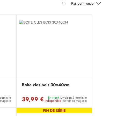
Tri
Par pertinence
Boite cles bois 30x40cm
39,99 €
 domicile
En stock
Livraison à domicile
n magasin
Indisponible
Retrait en magasin
FIN DE SÉRIE