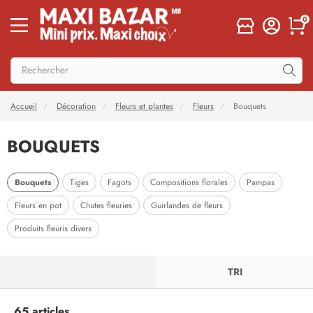
0
Accueil
Décoration
Fleurs et plantes
Fleurs
Bouquets
BOUQUETS
Bouquets
Tiges
Fagots
Compositions florales
Pampas
Fleurs en pot
Chutes fleuries
Guirlandes de fleurs
Produits fleuris divers
FILTRER
TRI
65 articles