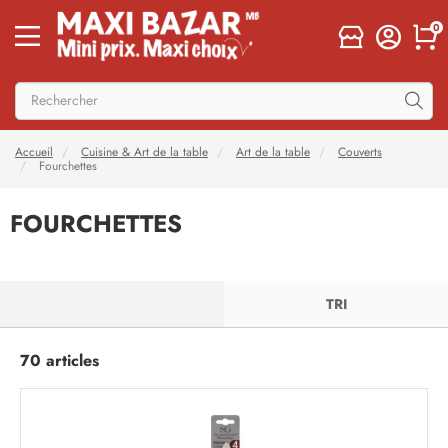
0
Accueil
Cuisine & Art de la table
Art de la table
Couverts
Fourchettes
FOURCHETTES
FILTRER
TRI
70 articles