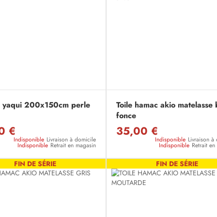
 yaqui 200x150cm perle
Toile hamac akio matelasse 
fonce
0 €
35,00 €
Indisponible
Livraison à domicile
Indisponible
Livraison à
Indisponible
Retrait en magasin
Indisponible
Retrait e
FIN DE SÉRIE
FIN DE SÉRIE