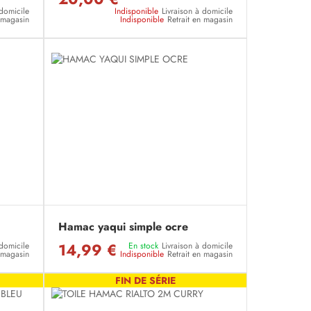
 domicile
Indisponible
Livraison à domicile
n magasin
Indisponible
Retrait en magasin
Hamac yaqui simple ocre
14,99 €
 domicile
En stock
Livraison à domicile
n magasin
Indisponible
Retrait en magasin
FIN DE SÉRIE