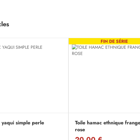
cles
FIN DE SÉRIE
yaqui simple perle
Toile hamac ethnique frang
rose
20,00 €