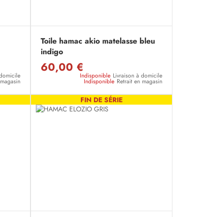
Toile hamac akio matelasse bleu
indigo
60,00 €
 domicile
Indisponible
Livraison à domicile
n magasin
Indisponible
Retrait en magasin
FIN DE SÉRIE