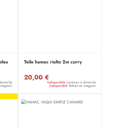
bleu
Toile hamac rialto 2m curry
20,00 €
 domicile
Indisponible
Livraison à domicile
n magasin
Indisponible
Retrait en magasin