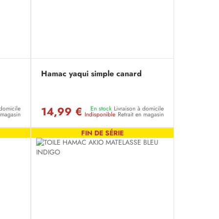
Hamac yaqui simple canard
14,99 €
 domicile
En stock
Livraison à domicile
n magasin
Indisponible
Retrait en magasin
FIN DE SÉRIE