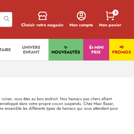
0
Choisir votre magasin
Mon compte
Mon panier
UNIVERS
✨
👍 MINI
📢
ITAIRE
ENFANT
NOUVEAUTÉS
PRIX
PROMOS
 ruiner, vous êtes au bon endroit. Nos hamacs pas chers allient
îche, enveloppé dans votre propre cocon suspendu. Chez Maxi Bazar,
ns ensemble les différents types de hamacs qui vous attendent pour