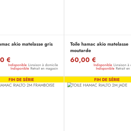
amac akio matelasse gris
Toile hamac akio matelasse
moutarde
0 €
60,00 €
Indisponible
Livraison à domicile
Indisponible
Livraison à
Indisponible
Retrait en magasin
Indisponible
Retrait e
FIN DE SÉRIE
FIN DE SÉRIE