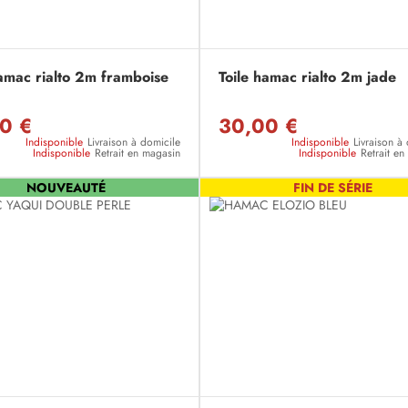
hamac rialto 2m framboise
Toile hamac rialto 2m jade
0 €
30,00 €
Indisponible
Livraison à domicile
Indisponible
Livraison à
Indisponible
Retrait en magasin
Indisponible
Retrait e
NOUVEAUTÉ
FIN DE SÉRIE