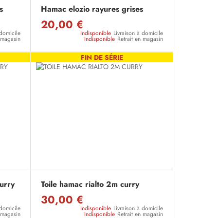
s
Hamac elozio rayures grises
20,00 €
 domicile
Indisponible
Livraison à domicile
n magasin
Indisponible
Retrait en magasin
FIN DE SÉRIE
urry
Toile hamac rialto 2m curry
30,00 €
 domicile
Indisponible
Livraison à domicile
n magasin
Indisponible
Retrait en magasin