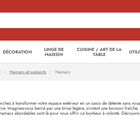
LINGE DE
CUISINE / ART DE LA
DÉCORATION
UTIL
MAISON
TABLE
r
Hamacs et supports
Hamacs
chez à transformer votre espace extérieur en un oasis de détente sans vous
 sourire. Imaginez-vous bercé par une brise légère, sirotant une boisson fra
s hamacs abordables sont là pour vous offrir ce bonheur à volonté. Découvro