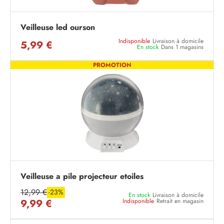
Veilleuse led ourson
Indisponible
Livraison à domicile
5,99 €
En stock
Dans 1 magasins
PROMOTION
Veilleuse a pile projecteur etoiles
12,99 €
-23%
En stock
Livraison à domicile
9,99 €
Indisponible
Retrait en magasin