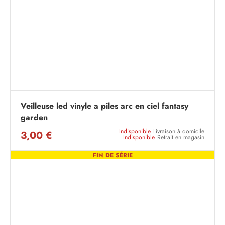
Veilleuse led vinyle a piles arc en ciel fantasy
garden
Indisponible
Livraison à domicile
3,00 €
Indisponible
Retrait en magasin
FIN DE SÉRIE