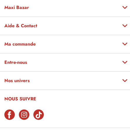
Maxi Bazar
Aide & Contact
Ma commande
Entre-nous
Nos univers
NOUS SUIVRE