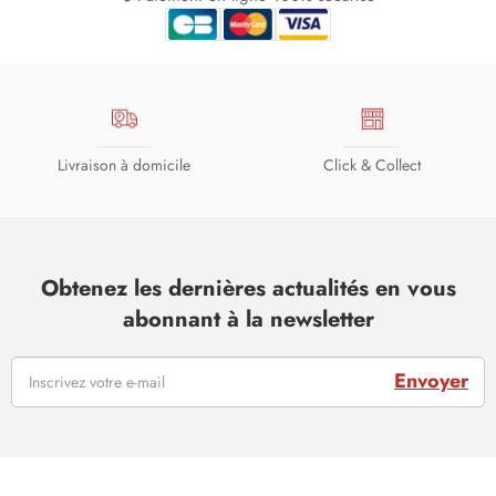
Livraison à domicile
Click & Collect
Obtenez les dernières actualités en vous
abonnant à la newsletter
Envoyer