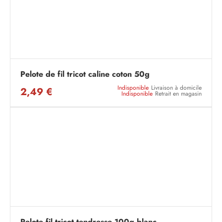
Pelote de fil tricot caline coton 50g
Indisponible
Livraison à domicile
2,49 €
Indisponible
Retrait en magasin
Pelote fil tricot tendresse 100g blanc