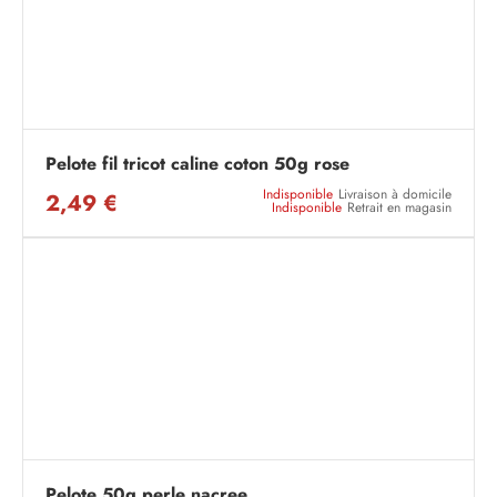
Pelote fil tricot caline coton 50g rose
Indisponible
Livraison à domicile
2,49 €
Indisponible
Retrait en magasin
Pelote 50g perle nacree