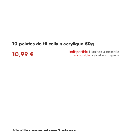
10 pelotes de fil celia s acrylique 50g
Indisponible
Livraison à domicile
10,99 €
Indisponible
Retrait en magasin
Aiguilles pour tricotx2 pieces