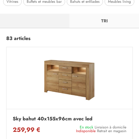
Vitrines
Buffets et meubles bar
Bahuts et enfilades
Meubles living
FILTRER
TRI
83 articles
Sky bahut 40x155x96cm avec led
En stock
Livraison à domicile
259,99 €
Indisponible
Retrait en magasin