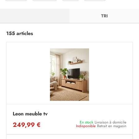
FILTRER
TRI
155 articles
Leon meuble tv
En stock
Livraison à domicile
249,99 €
Indisponible
Retrait en magasin