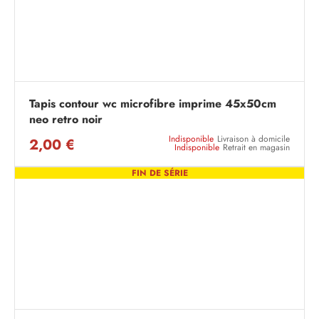
Tapis contour wc microfibre imprime 45x50cm
neo retro noir
Indisponible
Livraison à domicile
2,00 €
Indisponible
Retrait en magasin
FIN DE SÉRIE