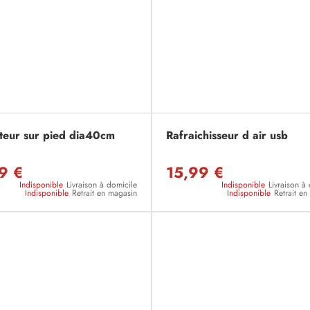
ateur sur pied dia40cm
Rafraichisseur d air usb
9 €
15,99 €
Indisponible
Livraison à domicile
Indisponible
Livraison à
Indisponible
Retrait en magasin
Indisponible
Retrait e