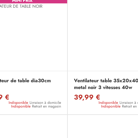
MINI PRIX
ateur de table dia30cm
Ventilateur table 35x20x4
metal noir 3 vitesses 40w
9 €
39,99 €
Indisponible
Livraison à domicile
Indisponible
Livraison à
Indisponible
Retrait en magasin
Indisponible
Retrait e