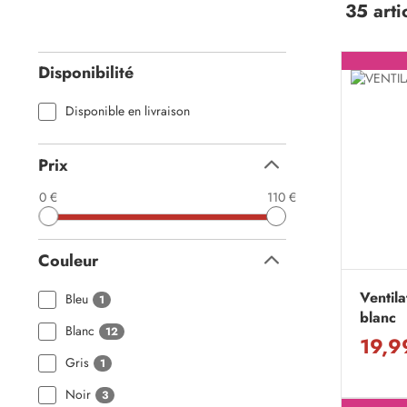
35 arti
Disponibilité
Disponible en livraison
Prix
Replier
0 €
110 €
Couleur
Replier
Ventil
Bleu
1
blanc
Blanc
12
19,9
Gris
1
Noir
3