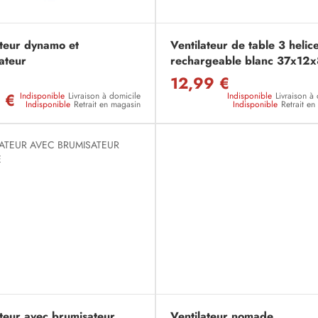
ateur dynamo et
Ventilateur de table 3 helic
ateur
rechargeable blanc 37x12
12,99 €
 €
Indisponible
Livraison à domicile
Indisponible
Livraison à
Indisponible
Retrait en magasin
Indisponible
Retrait e
ateur avec brumisateur
Ventilateur nomade