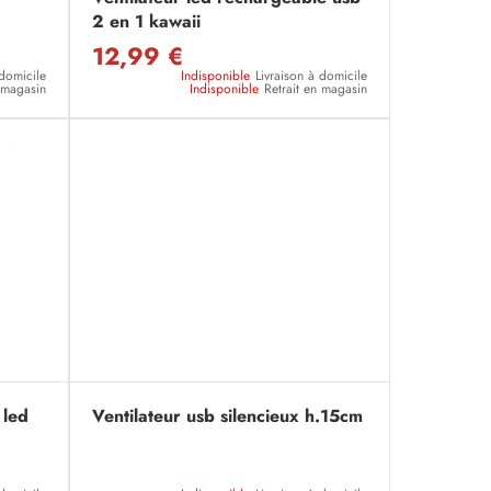
2 en 1 kawaii
12,99 €
 domicile
Indisponible
Livraison à domicile
n magasin
Indisponible
Retrait en magasin
 led
Ventilateur usb silencieux h.15cm