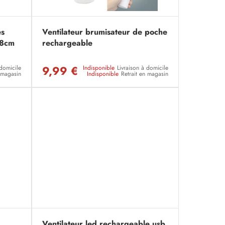
es
Ventilateur brumisateur de poche
x8cm
rechargeable
9,99 €
 domicile
Indisponible
Livraison à domicile
n magasin
Indisponible
Retrait en magasin
Ventilateur led rechargeable usb