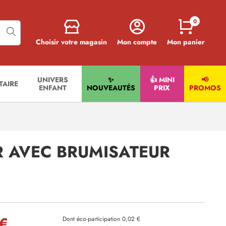
0
Choisir votre magasin
Mon compte
Mon panier
UNIVERS
✨
👍 MINI
📢
ITAIRE
ENFANT
NOUVEAUTÉS
PRIX
PROMOS
R AVEC BRUMISATEUR
 €
Dont éco-participation 0,02 €