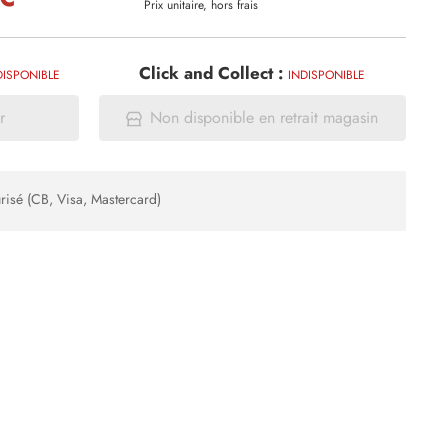
Prix unitaire, hors frais
Click and Collect :
DISPONIBLE
INDISPONIBLE
r
Non disponible en retrait magasin
risé (CB, Visa, Mastercard)