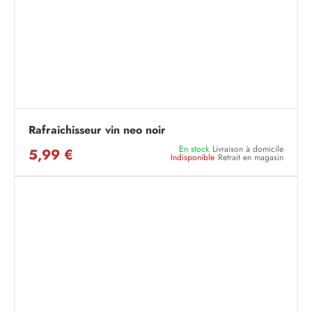
Rafraichisseur vin neo noir
En stock
Livraison à domicile
5,99 €
Indisponible
Retrait en magasin