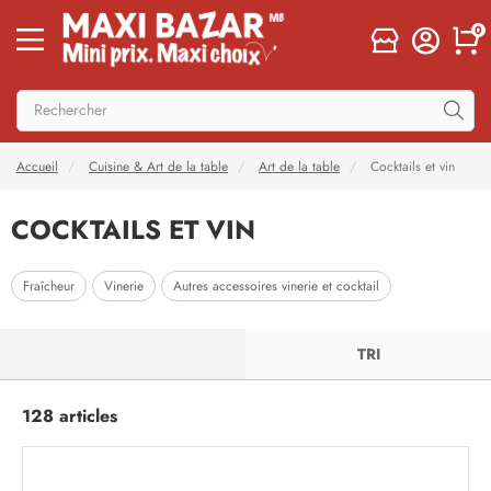
0
Accueil
Cuisine & Art de la table
Art de la table
Cocktails et vin
COCKTAILS ET VIN
Fraîcheur
Vinerie
Autres accessoires vinerie et cocktail
FILTRER
TRI
128 articles