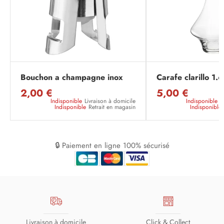
Bouchon a champagne inox
Carafe clarillo 1.6
2,00 €
5,00 €
Indisponible
Livraison à domicile
Indisponible
L
Indisponible
Retrait en magasin
Indisponible
🔒 Paiement en ligne 100% sécurisé
Livraison à domicile
Click & Collect