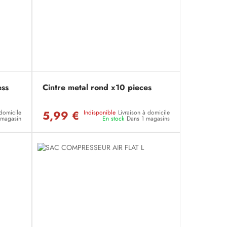
ess
Cintre metal rond x10 pieces
5,99 €
 domicile
Indisponible
Livraison à domicile
n magasin
En stock
Dans 1 magasins