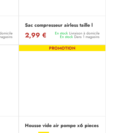
Sac compresseur airless taille l
2,99 €
 domicile
En stock
Livraison à domicile
magasins
En stock
Dans 1 magasins
PROMOTION
Housse vide air pompe x6 pieces