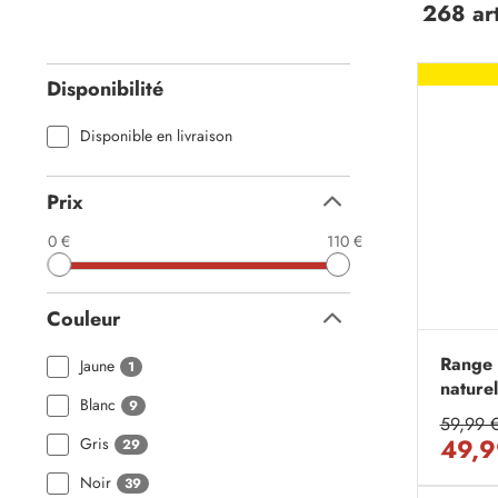
268 art
Disponibilité
Disponible en livraison
Prix
Replier
0 €
110 €
Couleur
Replier
Range c
Jaune
1
naturel
Blanc
9
59,99 
49,9
Gris
29
Noir
39