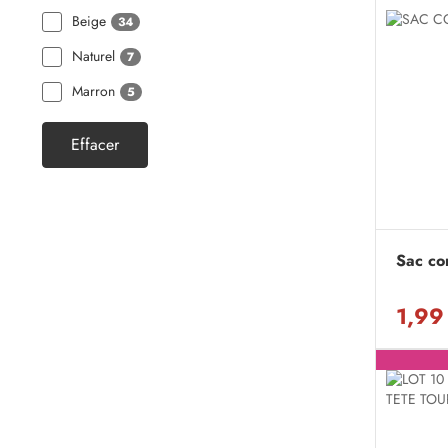
Beige
34
Naturel
7
Marron
5
Effacer
Sac com
1,99