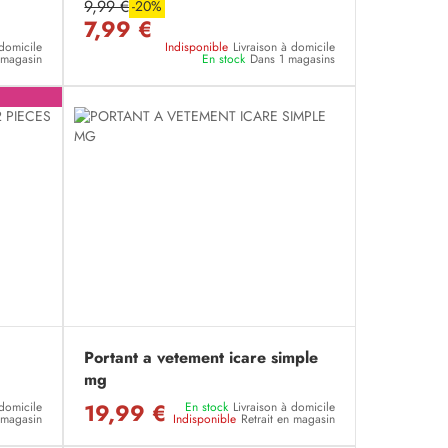
9,99 €
-20%
7,99 €
 domicile
Indisponible
Livraison à domicile
n magasin
En stock
Dans 1 magasins
Portant a vetement icare simple
mg
19,99 €
 domicile
En stock
Livraison à domicile
n magasin
Indisponible
Retrait en magasin