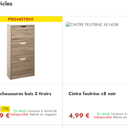
icles
PROMOTION
haussures bois 3 tiroirs
Cintre feutrine x8 noir
€
-17%
En stock
Livraison à domicile
9 €
4,99 €
En stock
Livraison à
Indisponible
Retrait en magasin
Indisponible
Retrait e