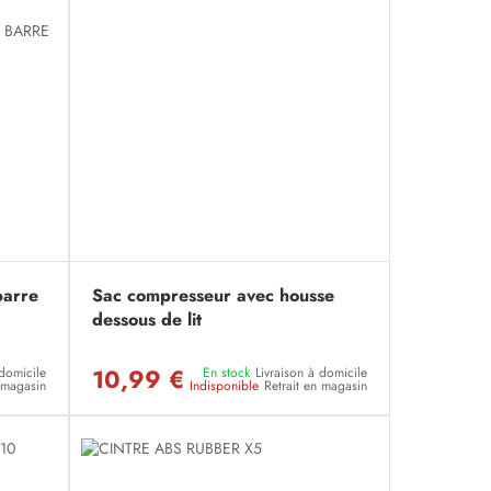
barre
Sac compresseur avec housse
dessous de lit
10,99 €
 domicile
En stock
Livraison à domicile
n magasin
Indisponible
Retrait en magasin