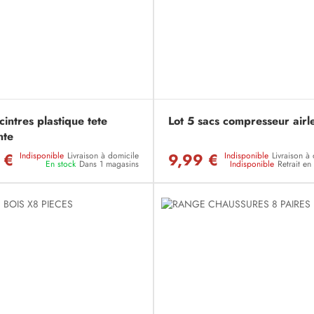
cintres plastique tete
Lot 5 sacs compresseur airl
nte
 €
9,99 €
Indisponible
Livraison à domicile
Indisponible
Livraison à
En stock
Dans 1 magasins
Indisponible
Retrait e