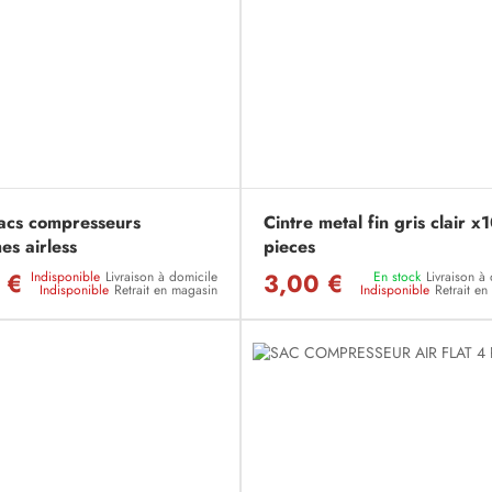
sacs compresseurs
Cintre metal fin gris clair x
es airless
pieces
 €
3,00 €
Indisponible
Livraison à domicile
En stock
Livraison à
Indisponible
Retrait en magasin
Indisponible
Retrait e