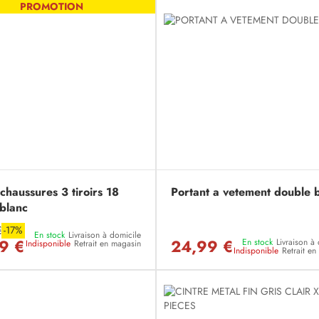
PROMOTION
chaussures 3 tiroirs 18
Portant a vetement double 
 blanc
€
-17%
En stock
Livraison à domicile
9 €
24,99 €
En stock
Livraison à
Indisponible
Retrait en magasin
Indisponible
Retrait e