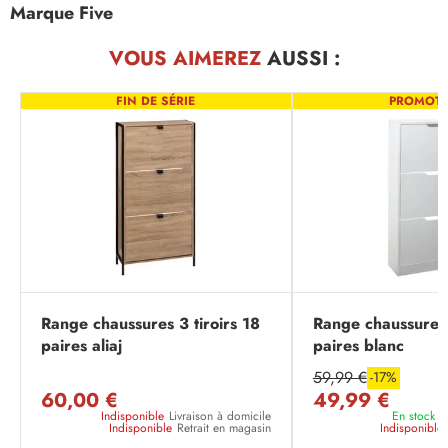
Marque Five
VOUS AIMEREZ
AUSSI :
FIN DE SÉRIE
PROMOT
Range chaussures 3 tiroirs 18
Range chaussures 
paires aliaj
paires blanc
59,99 €
-17%
60,00 €
49,99 €
Indisponible
Livraison à domicile
En stock
L
Indisponible
Retrait en magasin
Indisponible