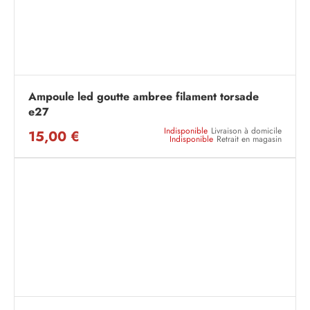
Ampoule led goutte ambree filament torsade
e27
Indisponible
Livraison à domicile
15,00 €
Indisponible
Retrait en magasin