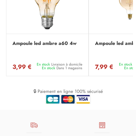
Ampoule led ambre a60 4w
Ampoule led amb
En stock
Livraison à domicile
En stock
L
3,99 €
7,99 €
En stock
Dans 1 magasins
En stoc
🔒 Paiement en ligne 100% sécurisé