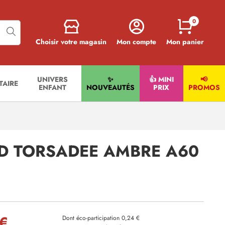
0
Choisir votre magasin
Mon compte
Mon panier
UNIVERS
✨
👍 MINI
📢
ITAIRE
ENFANT
NOUVEAUTÉS
PRIX
PROMOS
D TORSADEE AMBRE A60
 €
Dont éco-participation 0,24 €