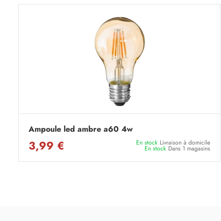
Ampoule led ambre a60 4w
3,99 €
En stock
Livraison à domicile
En stock
Dans 1 magasins