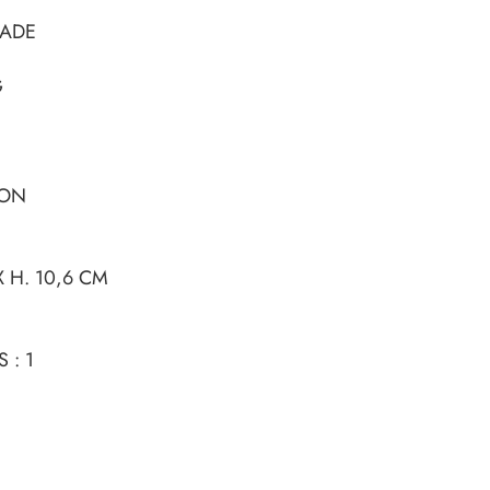
SADE
G
NON
X H. 10,6 CM
 : 1