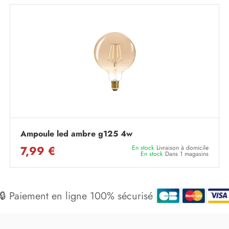
Ampoule led ambre g125 4w
7,99 €
En stock
Livraison à domicile
En stock
Dans 1 magasins
🔒 Paiement en ligne 100% sécurisé