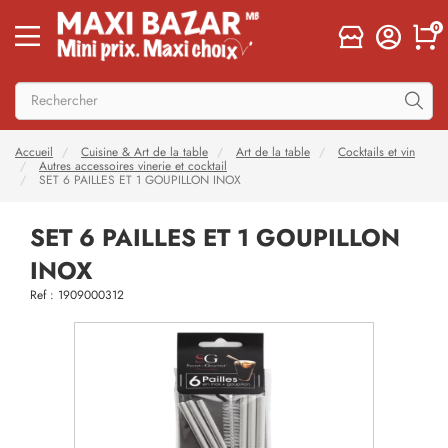
0
Accueil
Cuisine & Art de la table
Art de la table
Cocktails et vin
Autres accessoires vinerie et cocktail
SET 6 PAILLES ET 1 GOUPILLON INOX
SET 6 PAILLES ET 1 GOUPILLON
INOX
Ref : 1909000312