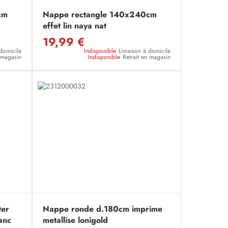
cm
Nappe rectangle 140x240cm
effet lin naya nat
19,99 €
 domicile
Indisponible
Livraison à domicile
n magasin
Indisponible
Retrait en magasin
ter
Nappe ronde d.180cm imprime
anc
metallise lonigold