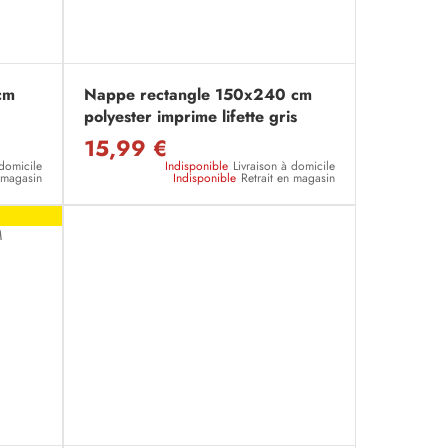
cm
Nappe rectangle 150x240 cm
polyester imprime lifette gris
15,99 €
 domicile
Indisponible
Livraison à domicile
n magasin
Indisponible
Retrait en magasin