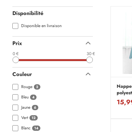
Disponibilité
Disponible en livraison
Prix
Replier
0 €
30 €
Couleur
Replier
Nappe
Rouge
2
polyest
Bleu
4
15,9
Jaune
6
Vert
12
Blanc
14