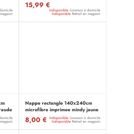
15,99 €
 domicile
Indisponible
Livraison à domicile
n magasin
Indisponible
Retrait en magasin
cm
Nappe rectangle 140x240cm
raude
microfibre imprimee mindy jaune
8,00 €
 domicile
Indisponible
Livraison à domicile
n magasin
Indisponible
Retrait en magasin