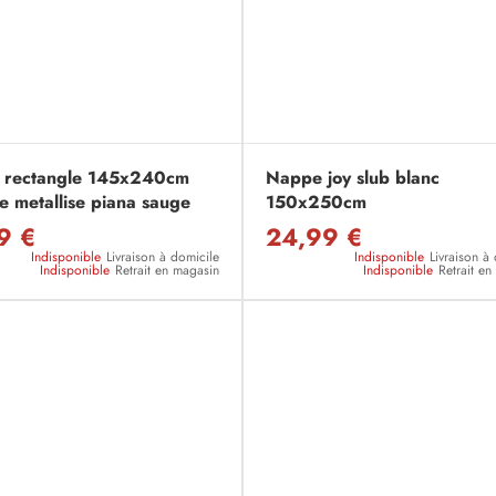
 rectangle 145x240cm
Nappe joy slub blanc
e metallise piana sauge
150x250cm
9 €
24,99 €
Indisponible
Livraison à domicile
Indisponible
Livraison à
Indisponible
Retrait en magasin
Indisponible
Retrait e