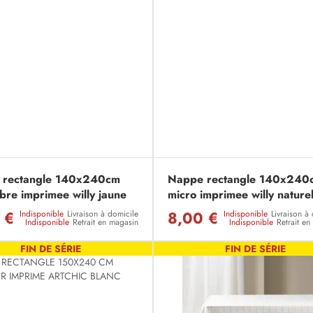
 rectangle 140x240cm
Nappe rectangle 140x240
ibre imprimee willy jaune
micro imprimee willy nature
 €
8,00 €
Indisponible
Livraison à domicile
Indisponible
Livraison à
Indisponible
Retrait en magasin
Indisponible
Retrait e
FIN DE SÉRIE
FIN DE SÉRIE