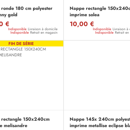
ronde 180 cm polyester
Nappe rectangle 150x240
nny gold
imprime solea
0 €
10,00 €
Indisponible
Livraison à domicile
Indisponible
Livraison à
Indisponible
Retrait en magasin
Indisponible
Retrait e
FIN DE SÉRIE
 rectangle 150x240cm
Nappe 145x 240cm polyes
e melisandre
imprime metallise eclipse bl