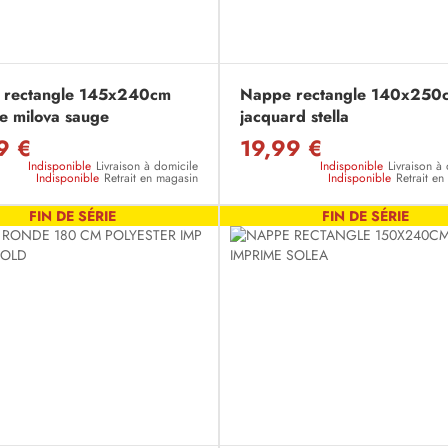
 rectangle 145x240cm
Nappe rectangle 140x250
e milova sauge
jacquard stella
9 €
19,99 €
Indisponible
Livraison à domicile
Indisponible
Livraison à
Indisponible
Retrait en magasin
Indisponible
Retrait e
FIN DE SÉRIE
FIN DE SÉRIE