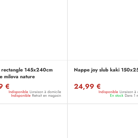
 rectangle 145x240cm
Nappe joy slub kaki 150x
e milova nature
9 €
24,99 €
Indisponible
Livraison à domicile
Indisponible
Livraison à
Indisponible
Retrait en magasin
En stock
Dans 1 