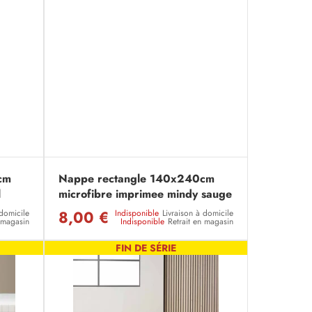
cm
Nappe rectangle 140x240cm
l
microfibre imprimee mindy sauge
8,00 €
 domicile
Indisponible
Livraison à domicile
n magasin
Indisponible
Retrait en magasin
FIN DE SÉRIE