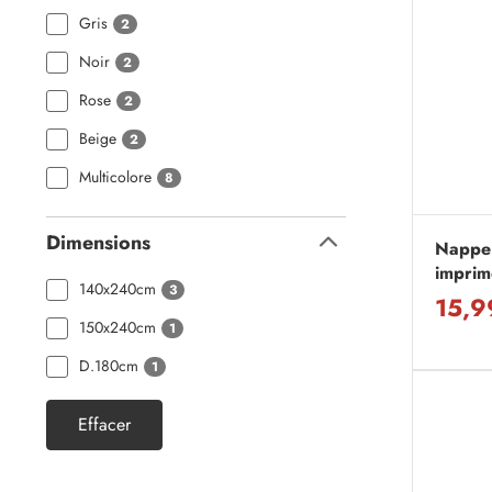
Gris
2
Noir
2
Rose
2
Beige
2
Multicolore
8
Dimensions
Replier
Nappe
imprim
140x240cm
3
15,9
150x240cm
1
D.180cm
1
Effacer