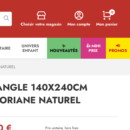
0
Choisir votre magasin
Mon compte
Mon panier
UNIVERS
✨
👍 MINI
📢
ITAIRE
ENFANT
NOUVEAUTÉS
PRIX
PROMOS
NATUREL
ANGLE 140X240CM
ORIANE NATUREL
0 €
Prix unitaire, hors frais