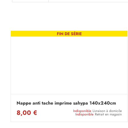
FIN DE SÉRIE
Nappe anti tache imprime sahypa 140x240cm
8,00 €
Indisponible
Livraison à domicile
Indisponible
Retrait en magasin