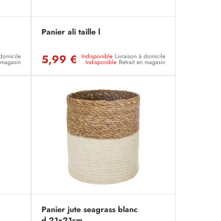
Panier ali taille l
5,99 €
 domicile
Indisponible
Livraison à domicile
n magasin
Indisponible
Retrait en magasin
Panier jute seagrass blanc
d.21x21cm