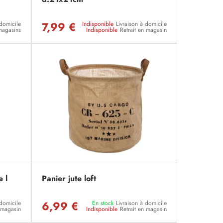
7,99 €
 domicile
Indisponible
Livraison à domicile
magasins
Indisponible
Retrait en magasin
e l
Panier jute loft
6,99 €
 domicile
En stock
Livraison à domicile
n magasin
Indisponible
Retrait en magasin