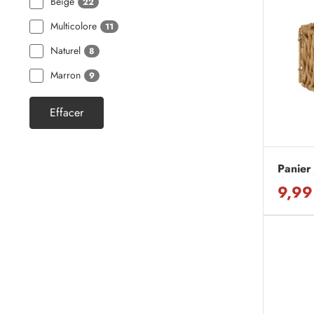
Beige
22
Multicolore
11
Naturel
8
Marron
9
Effacer
Panier
9,99