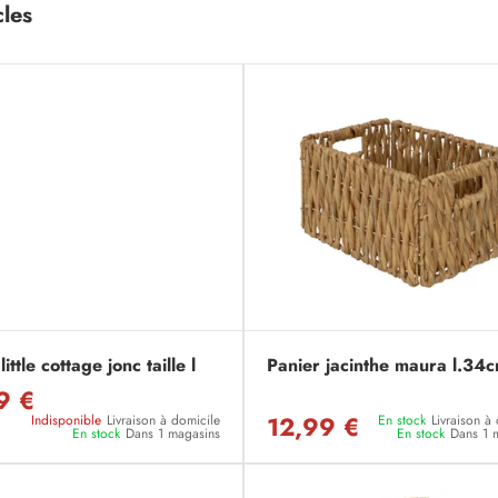
cles
ittle cottage jonc taille l
Panier jacinthe maura l.34
9 €
12,99 €
Indisponible
Livraison à domicile
En stock
Livraison à
En stock
Dans 1 magasins
En stock
Dans 1 