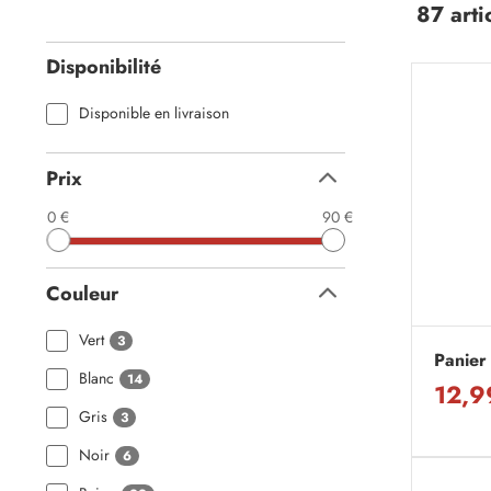
87 arti
Disponibilité
Disponible en livraison
Prix
Replier
0 €
90 €
Couleur
Replier
Vert
3
Panier l
Blanc
14
12,9
Gris
3
Noir
6