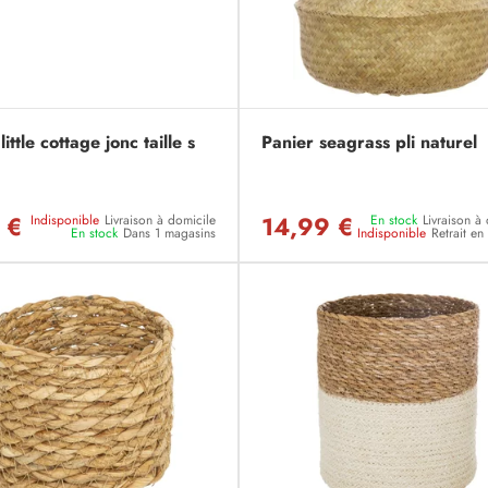
little cottage jonc taille s
Panier seagrass pli naturel
 €
14,99 €
Indisponible
Livraison à domicile
En stock
Livraison à
En stock
Dans 1 magasins
Indisponible
Retrait e