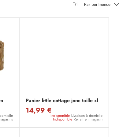
Tri
Par pertinence
cm
Panier little cottage jonc taille xl
14,99 €
 domicile
Indisponible
Livraison à domicile
magasins
Indisponible
Retrait en magasin