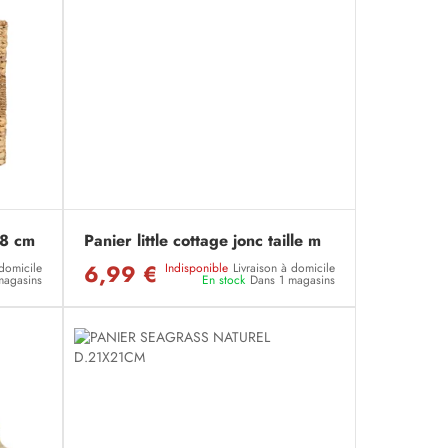
38 cm
Panier little cottage jonc taille m
6,99 €
 domicile
Indisponible
Livraison à domicile
magasins
En stock
Dans 1 magasins