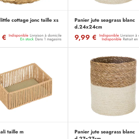
little cottage jonc taille xs
Panier jute seagrass blanc
d.24x24cm
 €
9,99 €
Indisponible
Livraison à domicile
Indisponible
Livraison à
En stock
Dans 1 magasins
Indisponible
Retrait e
ali taille m
Panier jute seagrass blanc
d.27x27cm