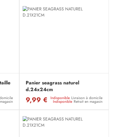
aille
Panier seagrass naturel
d.24x24cm
9,99 €
 domicile
Indisponible
Livraison à domicile
n magasin
Indisponible
Retrait en magasin