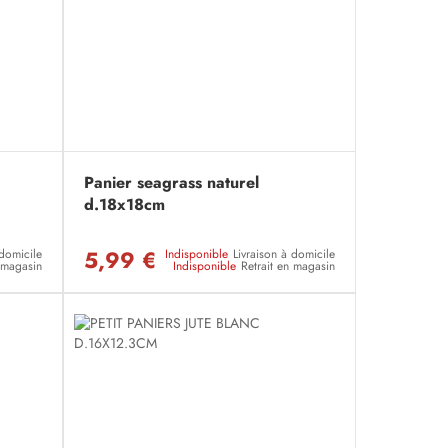
Panier seagrass naturel
d.18x18cm
5,99 €
 domicile
Indisponible
Livraison à domicile
n magasin
Indisponible
Retrait en magasin