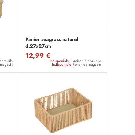
Panier seagrass naturel
d.27x27cm
12,99 €
 domicile
Indisponible
Livraison à domicile
n magasin
Indisponible
Retrait en magasin