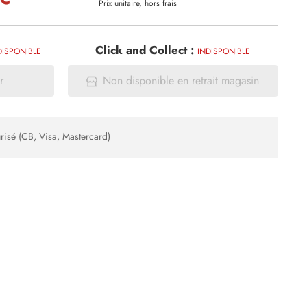
Prix unitaire, hors frais
Click and Collect :
DISPONIBLE
INDISPONIBLE
r
Non disponible en retrait magasin
risé (CB, Visa, Mastercard)