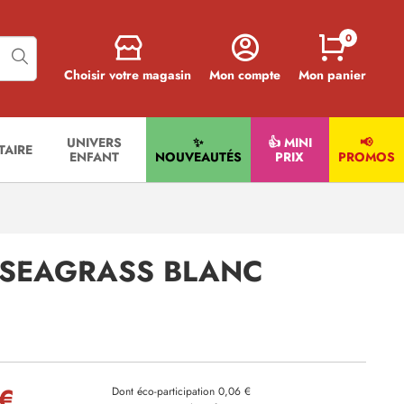
0
Choisir votre magasin
Mon compte
Mon panier
UNIVERS
✨
👍 MINI
📢
ITAIRE
ENFANT
NOUVEAUTÉS
PRIX
PROMOS
E SEAGRASS BLANC
 €
Dont éco-participation 0,06 €