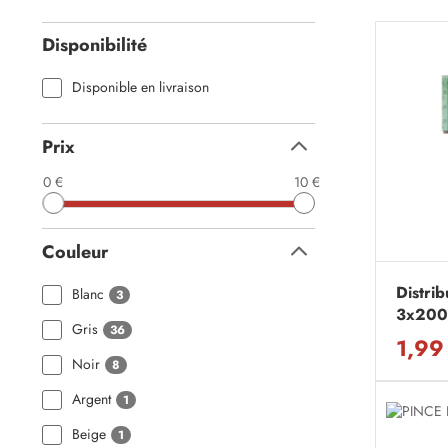
Disponibilité
Disponible en livraison
Prix
Replier
0 €
10 €
Couleur
Replier
Distrib
Blanc
3
3x200
Gris
36
1,99
Noir
8
Argent
1
Beige
1