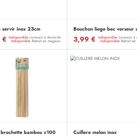
a servir inox 23cm
Bouchon liege bec verseur 
 €
3,99 €
Indisponible
Livraison à domicile
Indisponible
Livraison à
Indisponible
Retrait en magasin
Indisponible
Retrait e
 brochette bambou x100
Cuillere melon inox