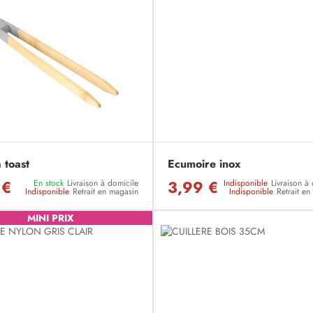
 toast
Ecumoire inox
 €
3,99 €
En stock
Livraison à domicile
Indisponible
Livraison à
Indisponible
Retrait en magasin
Indisponible
Retrait e
MINI PRIX