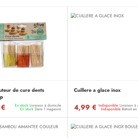
uteur de cure dents
Cuillere a glace inox
p
 €
4,99 €
En stock
Livraison à domicile
Indisponible
Livraison à
En stock
Dans 1 magasins
Indisponible
Retrait e