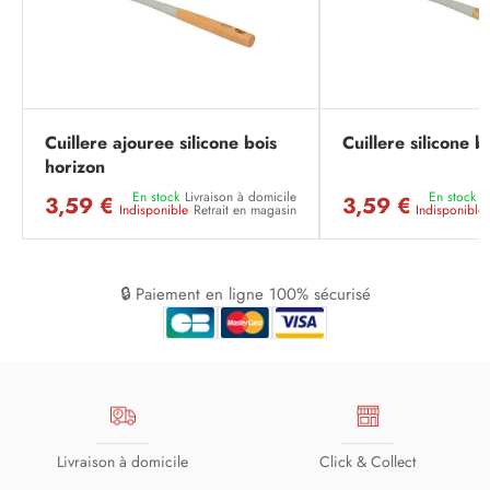
Cuillere ajouree silicone bois
Cuillere silicone b
horizon
En stock
Livraison à domicile
En stock
L
3,59 €
3,59 €
Indisponible
Retrait en magasin
Indisponible
🔒 Paiement en ligne 100% sécurisé
Livraison à domicile
Click & Collect