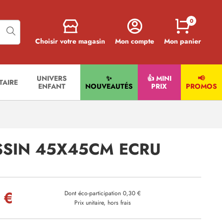
0
Choisir votre magasin
Mon compte
Mon panier
UNIVERS
✨
👍 MINI
📢
ITAIRE
ENFANT
NOUVEAUTÉS
PRIX
PROMOS
SIN 45X45CM ECRU
 €
Dont éco-participation 0,30 €
Prix unitaire, hors frais