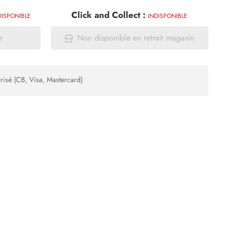
Click and Collect :
DISPONIBLE
INDISPONIBLE
r
Non disponible en retrait magasin
risé (CB, Visa, Mastercard)