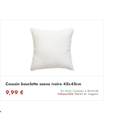
Coussin bouclette soana ivoire 45x45cm
9,99 €
En stock
Livraison à domicile
Indisponible
Retrait en magasin