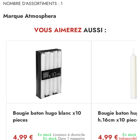
NOMBRE D'ASSORTIMENTS : 1
Marque Atmosphera
VOUS AIMEREZ
AUSSI :
Bougie baton hugo blanc x10
Bougie baton hugo
pieces
h.16cm x10 piece
En stock
Livraison à domicile
En stock
L
4,99 €
4,99 €
En stock
Dans 1 magasins
Indisponible