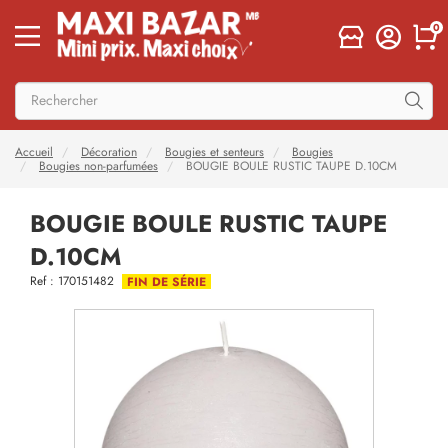
0
Accueil
Décoration
Bougies et senteurs
Bougies
Bougies non-parfumées
BOUGIE BOULE RUSTIC TAUPE D.10CM
BOUGIE BOULE RUSTIC TAUPE
D.10CM
Ref : 170151482
FIN DE SÉRIE