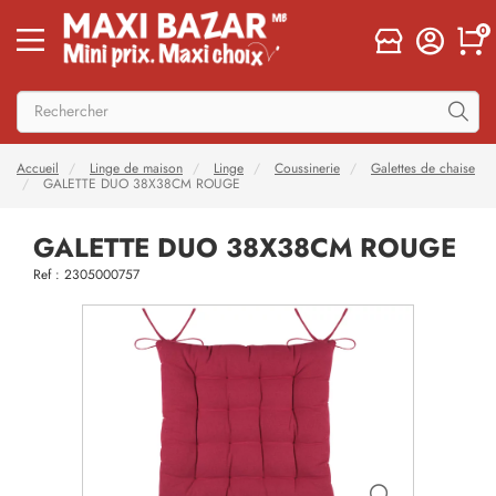
0
Accueil
Linge de maison
Linge
Coussinerie
Galettes de chaise
GALETTE DUO 38X38CM ROUGE
GALETTE DUO 38X38CM ROUGE
Ref : 2305000757