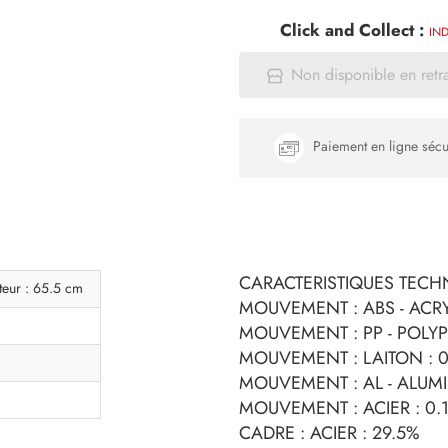
Click and Collect :
IND
Non disponible en retr
Paiement en ligne sécu
CARACTERISTIQUES TECHN
teur : 65.5 cm
MOUVEMENT : ABS - ACRY
MOUVEMENT : PP - POLYP
MOUVEMENT : LAITON : 0
MOUVEMENT : AL - ALUMI
MOUVEMENT : ACIER : 0.
CADRE : ACIER : 29.5%