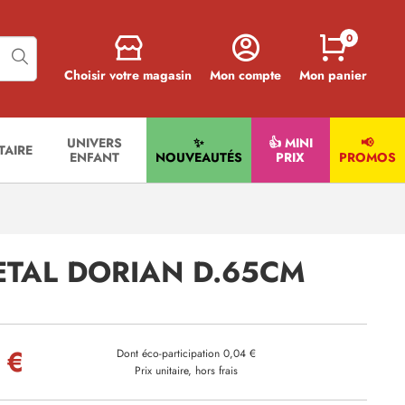
0
Choisir votre magasin
Mon compte
Mon panier
UNIVERS
✨
👍 MINI
📢
ITAIRE
ENFANT
NOUVEAUTÉS
PRIX
PROMOS
TAL DORIAN D.65CM
 €
Dont éco-participation 0,04 €
Prix unitaire, hors frais