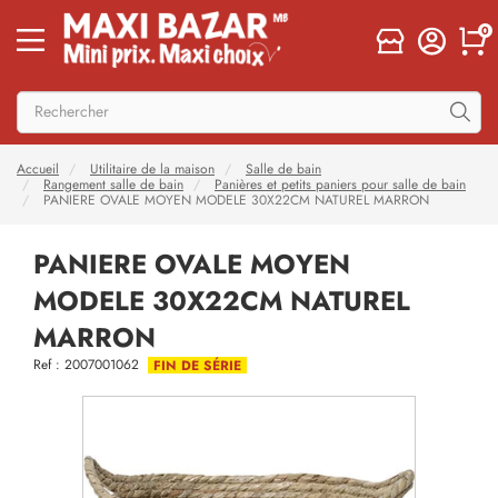
0
Accueil
Utilitaire de la maison
Salle de bain
Rangement salle de bain
Panières et petits paniers pour salle de bain
PANIERE OVALE MOYEN MODELE 30X22CM NATUREL MARRON
PANIERE OVALE MOYEN
MODELE 30X22CM NATUREL
MARRON
Ref : 2007001062
FIN DE SÉRIE