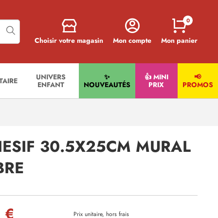
0
Choisir votre magasin
Mon compte
Mon panier
UNIVERS
✨
👍 MINI
📢
ITAIRE
ENFANT
NOUVEAUTÉS
PRIX
PROMOS
HESIF 30.5X25CM MURAL
BRE
 €
Prix unitaire, hors frais