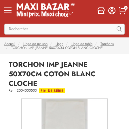
0
Accueil
Linge de maison
Linge
Linge de table
Torchons
TORCHON IMP JEANNE 50X70CM COTON BLANC CLOCHE
TORCHON IMP JEANNE
50X70CM COTON BLANC
CLOCHE
Ref : 2004000503
FIN DE SÉRIE