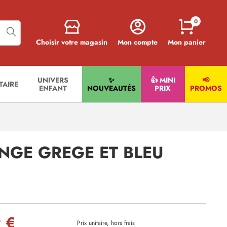
0
Choisir votre magasin
Mon compte
Mon panier
UNIVERS
✨
👍 MINI
📢
ITAIRE
ENFANT
NOUVEAUTÉS
PRIX
PROMOS
INGE GREGE ET BLEU
 €
Prix unitaire, hors frais