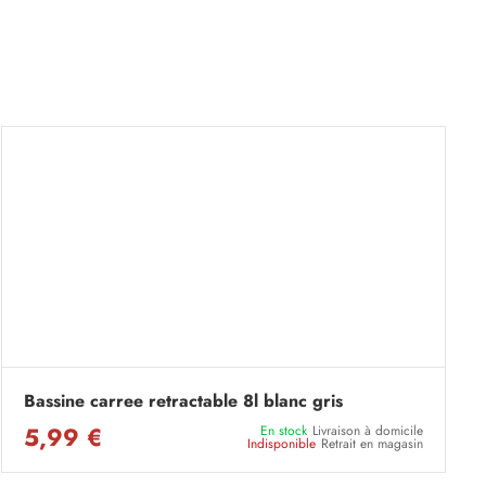
Bassine carree retractable 8l blanc gris
5,99 €
En stock
Livraison à domicile
Indisponible
Retrait en magasin