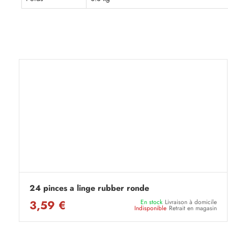
24 pinces a linge rubber ronde
3,59 €
En stock
Livraison à domicile
Indisponible
Retrait en magasin