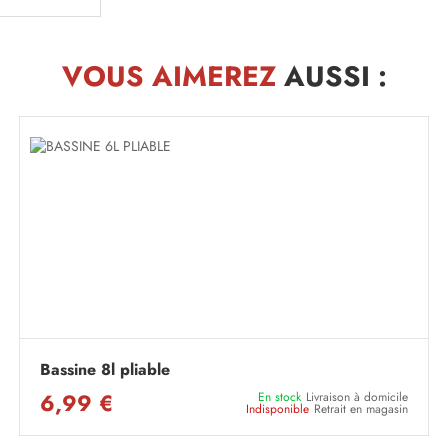
VOUS AIMEREZ
AUSSI :
Bassine 8l pliable
6,99 €
En stock
Livraison à domicile
Indisponible
Retrait en magasin