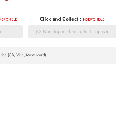
Click and Collect :
DISPONIBLE
INDISPONIBLE
r
Non disponible en retrait magasin
risé (CB, Visa, Mastercard)