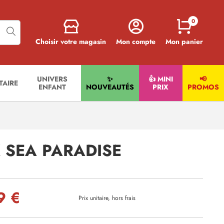
0
Choisir votre magasin
Mon compte
Mon panier
UNIVERS
✨
👍 MINI
📢
ITAIRE
ENFANT
NOUVEAUTÉS
PRIX
PROMOS
X SEA PARADISE
9 €
Prix unitaire, hors frais