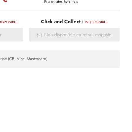
Prix unitaire, hors frais
Click and Collect :
DISPONIBLE
INDISPONIBLE
r
Non disponible en retrait magasin
risé (CB, Visa, Mastercard)