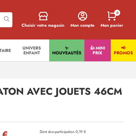
0
Choisir votre magasin
Mon compte
Mon panier
UNIVERS
✨
👍 MINI
📢
ITAIRE
ENFANT
NOUVEAUTÉS
PRIX
PROMOS
ATON AVEC JOUETS 46CM
 €
Dont éco-participation 0,19 €