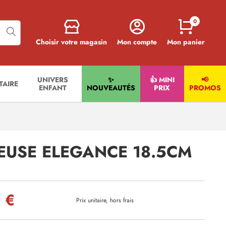
0
Choisir votre magasin
Mon compte
Mon panier
UNIVERS
✨
👍 MINI
📢
ITAIRE
ENFANT
NOUVEAUTÉS
PRIX
PROMOS
REUSE ELEGANCE 18.5CM
 €
Prix unitaire, hors frais