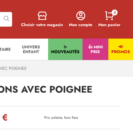
0
Choisir votre magasin
Mon compte
Mon panier
UNIVERS
✨
👍 MINI
📢
ITAIRE
ENFANT
NOUVEAUTÉS
PRIX
PROMOS
VEC POIGNEE
ONS AVEC POIGNEE
 €
Prix unitaire, hors frais