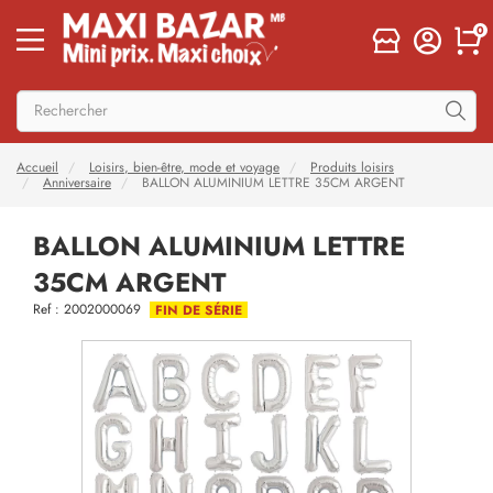
0
Accueil
Loisirs, bien-être, mode et voyage
Produits loisirs
Anniversaire
BALLON ALUMINIUM LETTRE 35CM ARGENT
BALLON ALUMINIUM LETTRE
35CM ARGENT
Ref : 2002000069
FIN DE SÉRIE