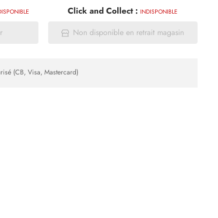
Click and Collect :
DISPONIBLE
INDISPONIBLE
r
Non disponible en retrait magasin
risé (CB, Visa, Mastercard)