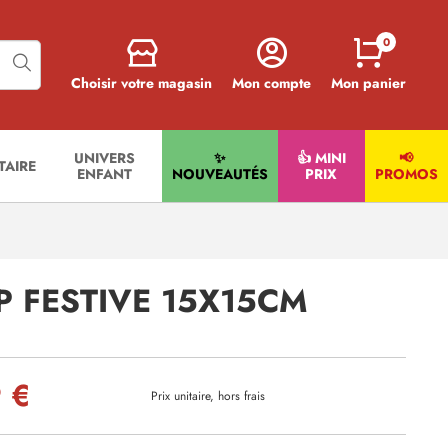
0
Choisir votre magasin
Mon compte
Mon panier
UNIVERS
✨
👍 MINI
📢
ITAIRE
ENFANT
NOUVEAUTÉS
PRIX
PROMOS
P FESTIVE 15X15CM
 €
Prix unitaire, hors frais