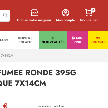
0
Choisir votre magasin
Mon compte
Mon panier
UNIVERS
✨
👍 MINI
📢
ITAIRE
ENFANT
NOUVEAUTÉS
PRIX
PROMOS
 7X14CM
FUMEE RONDE 395G
IQUE 7X14CM
 €
Prix unitaire, hors frais