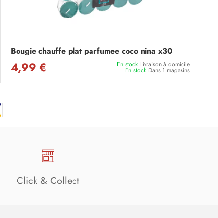
Bougie chauffe plat parfumee coco nina x30
4,99 €
En stock
Livraison à domicile
En stock
Dans 1 magasins
Click & Collect