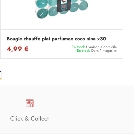
Bougie chauffe plat parfumee coco nina x30
4,99 €
En stock
Livraison à domicile
En stock
Dans 1 magasins
Click & Collect