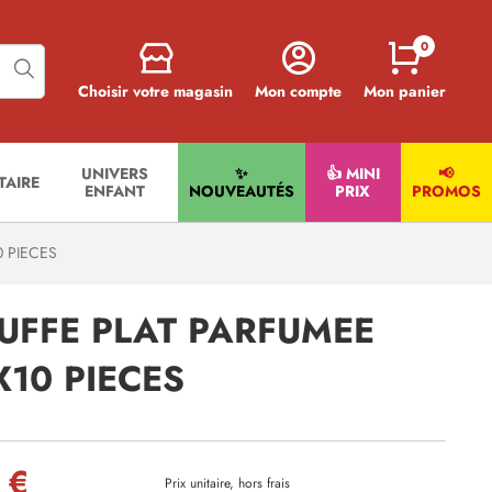
0
Choisir votre magasin
Mon compte
Mon panier
UNIVERS
✨
👍 MINI
📢
ITAIRE
ENFANT
NOUVEAUTÉS
PRIX
PROMOS
 PIECES
UFFE PLAT PARFUMEE
10 PIECES
 €
Prix unitaire, hors frais