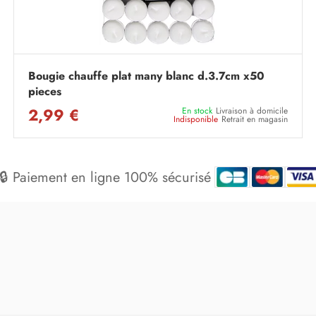
Bougie chauffe plat many blanc d.3.7cm x50
pieces
2,99 €
En stock
Livraison à domicile
Indisponible
Retrait en magasin
🔒 Paiement en ligne 100% sécurisé