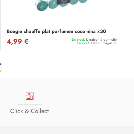
Bougie chauffe plat parfumee coco nina x30
4,99 €
En stock
Livraison à domicile
En stock
Dans 1 magasins
Click & Collect