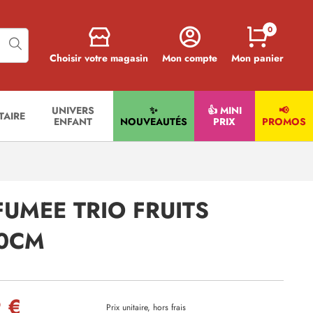
0
Choisir votre magasin
Mon compte
Mon panier
UNIVERS
✨
👍 MINI
📢
ITAIRE
ENFANT
NOUVEAUTÉS
PRIX
PROMOS
UMEE TRIO FRUITS
10CM
 €
Prix unitaire, hors frais