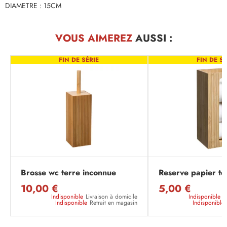
DIAMETRE : 15CM
VOUS AIMEREZ
AUSSI :
FIN DE SÉRIE
FIN DE SÉ
Brosse wc terre inconnue
Reserve papier te
10,00 €
5,00 €
Indisponible
Livraison à domicile
Indisponible
L
Indisponible
Retrait en magasin
Indisponible