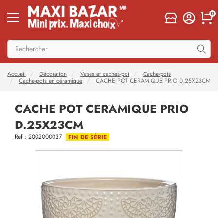
0
Accueil
Décoration
Vases et caches-pot
Cache-pots
Cache-pots en céramique
CACHE POT CERAMIQUE PRIO D.25X23CM
CACHE POT CERAMIQUE PRIO
D.25X23CM
Ref : 2002000037
FIN DE SÉRIE